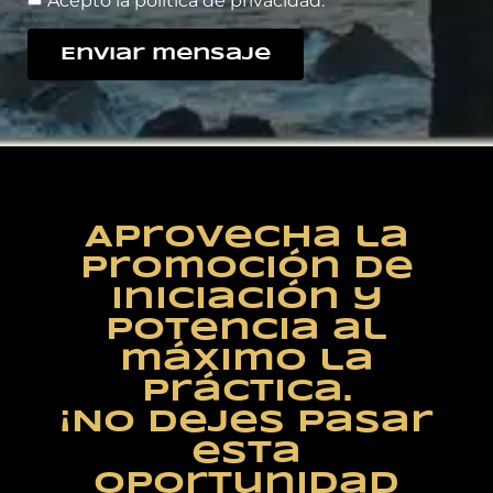
Acepto la política de privacidad.
Enviar mensaje
Aprovecha la
promoción de
iniciación y
potencia al
máximo la
práctica.
¡No dejes pasar
esta
oportunidad