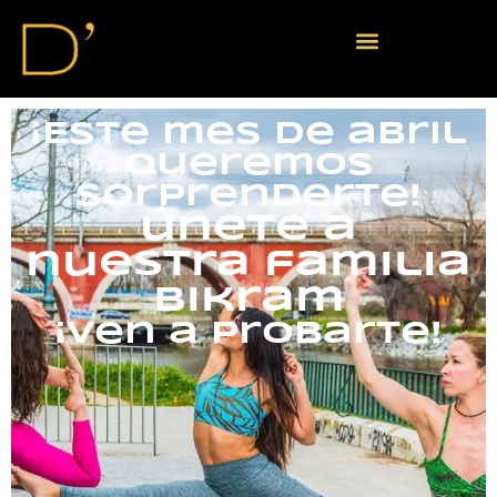
¡Este mes de abril
queremos
sorprenderte!
únete a
nuestra familia
bikram
¡Ven a probarte!