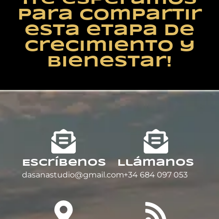
para compartir
esta etapa de
crecimiento y
bienestar!
Escríbenos
Llámanos
dasanastudio@gmail.com
+34 684 097 053